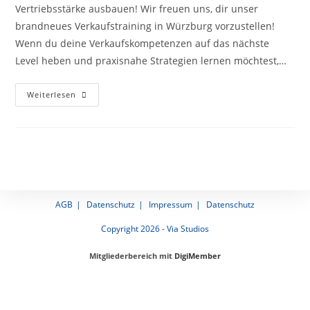
Vertriebsstärke ausbauen! Wir freuen uns, dir unser
brandneues Verkaufs­training in Würzburg vorzustellen!
Wenn du deine Verkaufs­kompetenzen auf das nächste
Level heben und praxis­nahe Strategien lernen möchtest,…
Neues
Weiterlesen
Verkaufen-
Training
In
Würzburg
AGB
Datenschutz
Impressum
Datenschutz
Copyright 2026 - Via Studios
Mitgliederbereich mit
DigiMember