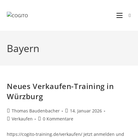
Zum
Inhalt
springen
Bayern
Neues Verkaufen-Training in
Würzburg
Beitrags-
Beitrag
Thomas Baudenbacher
14. Januar 2026
Autor:
veröffentlicht:
Beitrags-
Beitrags-
Verkaufen
0 Kommentare
Kategorie:
Kommentare:
https://cogito-training.de/verkaufen/ Jetzt anmelden und