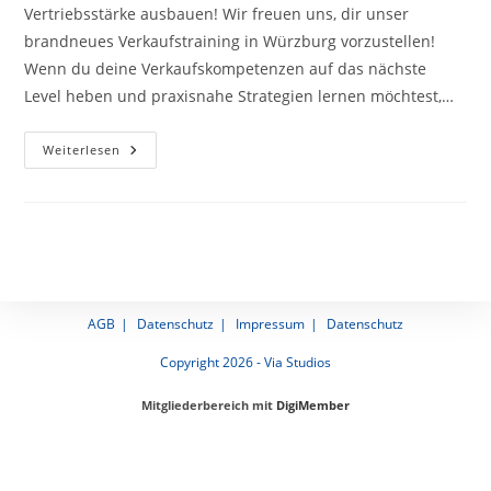
Vertriebsstärke ausbauen! Wir freuen uns, dir unser
brandneues Verkaufs­training in Würzburg vorzustellen!
Wenn du deine Verkaufs­kompetenzen auf das nächste
Level heben und praxis­nahe Strategien lernen möchtest,…
Neues
Weiterlesen
Verkaufen-
Training
In
Würzburg
AGB
Datenschutz
Impressum
Datenschutz
Copyright 2026 - Via Studios
Mitgliederbereich mit
DigiMember