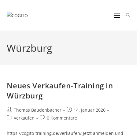
Zum
Inhalt
springen
Würzburg
Neues Verkaufen-Training in
Würzburg
Beitrags-
Beitrag
Thomas Baudenbacher
14. Januar 2026
Autor:
veröffentlicht:
Beitrags-
Beitrags-
Verkaufen
0 Kommentare
Kategorie:
Kommentare:
https://cogito-training.de/verkaufen/ Jetzt anmelden und