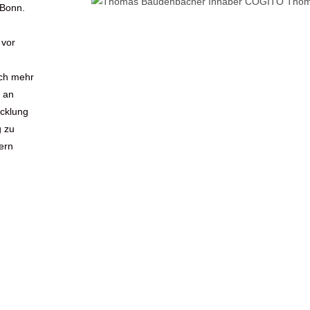
 Bonn.
 vor
ch mehr
r an
icklung
g zu
ern