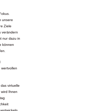
Fokus.
h unsere
re Ziele
s verändern
ht nur dazu in
ie können
fen.
d
 wertvollen
das virtuelle
 wird Ihnen
tag
chkeit
zuentwickeln