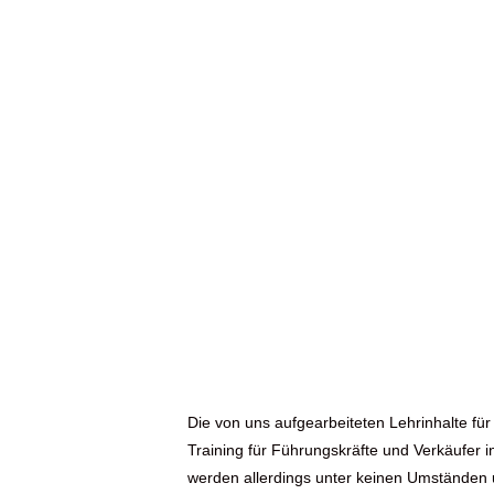
Onlinepräsenz ist un
Stärke -
Führungskräftetraini
Verkaufstraining digit
Bonn
Die von uns aufgearbeiteten Lehrinhalte für
Training für Führungskräfte und Verkäufer 
werden allerdings unter keinen Umständen 