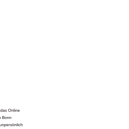
sere
ng und
al in
 das Online
in Bonn
unpersönlich