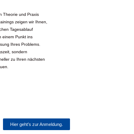
n Theorie und Praxis
nings zeigen wir Ihnen,
lichen Tagesablauf
n einem Punkt ins
ösung Ihres Problems.
gszeit, sondern
neller zu Ihren nächsten
auen.
Hier geht’s zur Anmeldung.