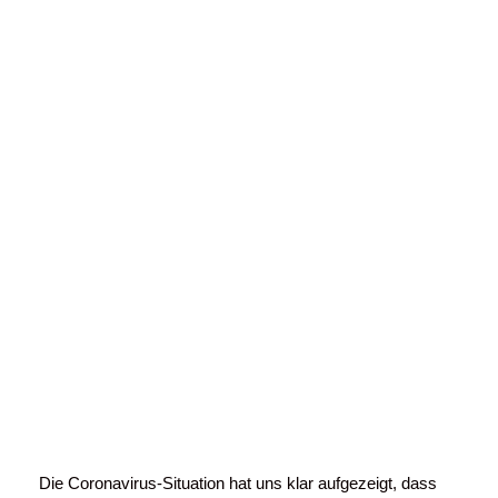
Nicht nur in
Frankfurt, sondern
auch virtuell für Sie
präsent
Die Coronavirus-Situation hat uns klar aufgezeigt, dass