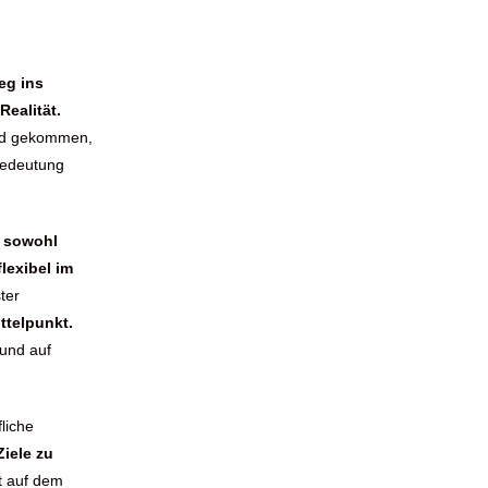
eg ins
Realität.
ind gekommen,
Bedeutung
e
sowohl
lexibel im
ter
ttelpunkt.
 und auf
liche
Ziele zu
t auf dem