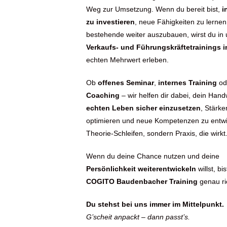
Weg zur Umsetzung. Wenn du bereit bist,
i
zu investieren
, neue Fähigkeiten zu lerne
bestehende weiter auszubauen, wirst du in
Verkaufs- und Führungskräftetrainings 
echten Mehrwert erleben.
Ob
offenes Seminar
,
internes Training
od
Coaching
– wir helfen dir dabei, dein Ha
echten Leben sicher einzusetzen
, Stärke
optimieren und neue Kompetenzen zu entwi
Theorie-Schleifen, sondern Praxis, die wirkt
Wenn du deine Chance nutzen und deine
Persönlichkeit weiterentwickeln
willst, bi
COGITO Baudenbacher Training
genau ric
Du stehst bei uns immer im Mittelpunkt.
G’scheit anpackt – dann passt’s.