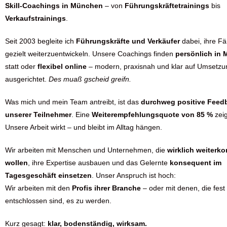
Skill-Coachings in
München
– von
Führungskräftetrainings
bis
Verkaufstrainings
.
Seit 2003 begleite ich
Führungskräfte und Verkäufer
dabei, ihre Fä
gezielt weiterzuentwickeln. Unsere Coachings finden
persönlich in
statt oder
flexibel online
– modern, praxisnah und klar auf Umsetzu
ausgerichtet.
Des muaß gscheid greifn.
Was mich und mein Team antreibt, ist das
durchweg positive Feed
unserer Teilnehmer
. Eine
Weiterempfehlungsquote von 85 %
zeig
Unsere Arbeit wirkt – und bleibt im Alltag hängen.
Wir arbeiten mit Menschen und Unternehmen, die
wirklich weiter
wollen
, ihre Expertise ausbauen und das Gelernte
konsequent im
Tagesgeschäft einsetzen
. Unser Anspruch ist hoch:
Wir arbeiten mit den
Profis ihrer Branche
– oder mit denen, die fest
entschlossen sind, es zu werden.
Kurz gesagt:
klar, bodenständig, wirksam.