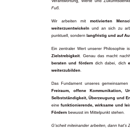
Verantwortung, Werte und Zukunftsde
Fuß.
Wir arbeiten mit
motivierten Mensc
weiterzuentwickeln
und an sich zu arbe
punktuell, sondern
langfristig und auf 
Ein zentraler Wert unserer Philosophie i
Zielstrebigkeit
. Genau das macht nachha
beraten und fördern
dich dabei, dich
e
weiterzubilden
.
Das Fundament unseres gemeinsamen E
Freiraum, offene Kommunikation, Unab
Selbstständigkeit, Überzeugung und 
eine
funktionierende, wirksame und lei
Fördern
bewusst im Mittelpunkt stehen.
G’scheit miteinander arbeiten, dann hat’s 