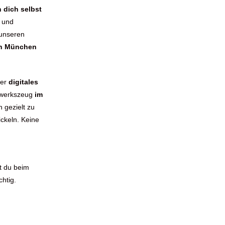
n dich selbst
n und
 unseren
in München
er
digitales
ndwerkszeug
im
n gezielt zu
ckeln. Keine
.
st du beim
htig.