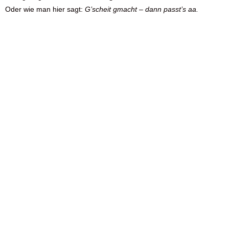
Oder wie man hier sagt:
G’scheit gmacht – dann passt’s aa.
Nicht nur in Münch
sondern auch online fü
präsent