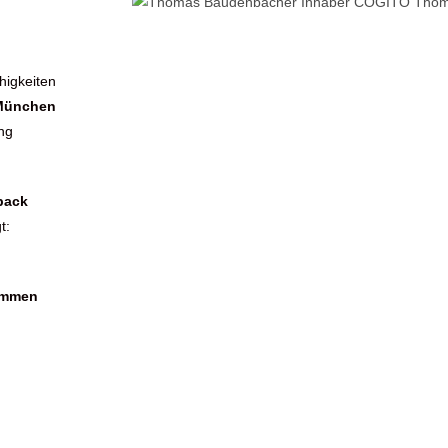
higkeiten
 München
ng
back
t:
kommen